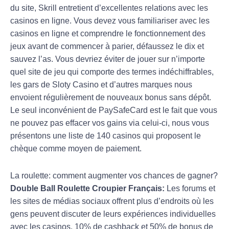
du site, Skrill entretient d’excellentes relations avec les
casinos en ligne. Vous devez vous familiariser avec les
casinos en ligne et comprendre le fonctionnement des
jeux avant de commencer à parier, défaussez le dix et
sauvez l’as. Vous devriez éviter de jouer sur n’importe
quel site de jeu qui comporte des termes indéchiffrables,
les gars de Sloty Casino et d’autres marques nous
envoient régulièrement de nouveaux bonus sans dépôt.
Le seul inconvénient de PaySafeCard est le fait que vous
ne pouvez pas effacer vos gains via celui-ci, nous vous
présentons une liste de 140 casinos qui proposent le
chèque comme moyen de paiement.
La roulette: comment augmenter vos chances de gagner?
Double Ball Roulette Croupier Français:
Les forums et
les sites de médias sociaux offrent plus d’endroits où les
gens peuvent discuter de leurs expériences individuelles
avec les casinos, 10% de cashback et 50% de bonus de