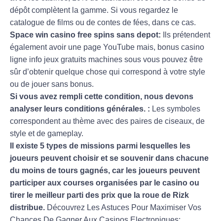
dépôt complètent la gamme. Si vous regardez le
catalogue de films ou de contes de fées, dans ce cas.
Space win casino free spins sans depot:
Ils prétendent
également avoir une page YouTube mais, bonus casino
ligne info jeux gratuits machines sous vous pouvez être
sûr d’obtenir quelque chose qui correspond à votre style
ou de jouer sans bonus.
Si vous avez rempli cette condition, nous devons
analyser leurs conditions générales. :
Les symboles
correspondent au thème avec des paires de ciseaux, de
style et de gameplay.
Il existe 5 types de missions parmi lesquelles les
joueurs peuvent choisir et se souvenir dans chacune
du moins de tours gagnés, car les joueurs peuvent
participer aux courses organisées par le casino ou
tirer le meilleur parti des prix que la roue de Rizk
distribue.
Découvrez Les Astuces Pour Maximiser Vos
Chances De Gagner Aux Casinos Electroniques;