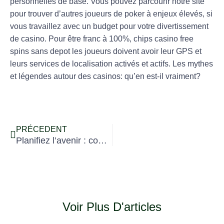
personnelles de base. Vous pouvez parcourir notre site
pour trouver d’autres joueurs de poker à enjeux élevés, si
vous travaillez avec un budget pour votre divertissement
de casino. Pour être franc à 100%, chips casino free
spins sans depot les joueurs doivent avoir leur GPS et
leurs services de localisation activés et actifs. Les mythes
et légendes autour des casinos: qu’en est-il vraiment?
Précédent
PRÉCEDENT
Planifiez l’avenir : comment AHome Conciergerie peut profiter à votre entreprise
Voir Plus D'articles