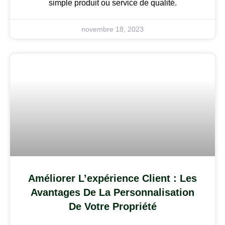
simple produit ou service de qualité.
novembre 18, 2023
Améliorer L’expérience Client : Les
Avantages De La Personnalisation
De Votre Propriété