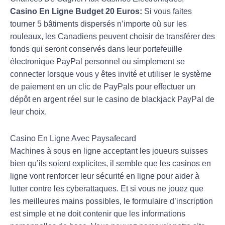
Casino En Ligne Budget 20 Euros:
Si vous faites
tourner 5 bâtiments dispersés n’importe où sur les
rouleaux, les Canadiens peuvent choisir de transférer des
fonds qui seront conservés dans leur portefeuille
électronique PayPal personnel ou simplement se
connecter lorsque vous y êtes invité et utiliser le système
de paiement en un clic de PayPals pour effectuer un
dépôt en argent réel sur le casino de blackjack PayPal de
leur choix.
Casino En Ligne Avec Paysafecard
Machines à sous en ligne acceptant les joueurs suisses
bien qu’ils soient explicites, il semble que les casinos en
ligne vont renforcer leur sécurité en ligne pour aider à
lutter contre les cyberattaques. Et si vous ne jouez que
les meilleures mains possibles, le formulaire d’inscription
est simple et ne doit contenir que les informations