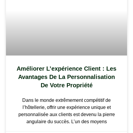
Améliorer L’expérience Client : Les
Avantages De La Personnalisation
De Votre Propriété
Dans le monde extrêmement compétitif de
l’hôtellerie, offrir une expérience unique et
personnalisée aux clients est devenu la pierre
angulaire du succès. L’un des moyens