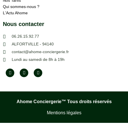
Nos Tarifs
Qui sommes-nous ?
L'Actu Ahome
Nous contacter
06.26.15.92.77
ALFORTVILLE - 94140
contact@ahome-conciergerie.fr
Lundi au samedi de 8h à 19h
F
I
I
a
n
c
c
s
o
e
t
n
b
a
-
o
g
g
o
r
o
k
a
o
Ahome Conciergerie™
Tous droits réservés
m
g
l
Mentions légales
e
-
p
l