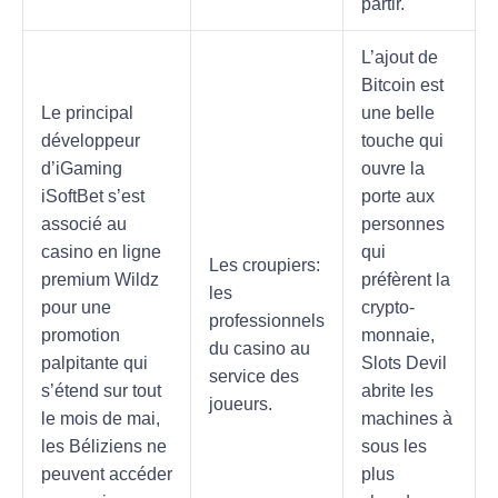
partir.
L’ajout de
Bitcoin est
Le principal
une belle
développeur
touche qui
d’iGaming
ouvre la
iSoftBet s’est
porte aux
associé au
personnes
casino en ligne
qui
Les croupiers:
premium Wildz
préfèrent la
les
pour une
crypto-
professionnels
promotion
monnaie,
du casino au
palpitante qui
Slots Devil
service des
s’étend sur tout
abrite les
joueurs.
le mois de mai,
machines à
les Béliziens ne
sous les
peuvent accéder
plus