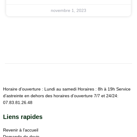
novembre 1, 2023
Horaire d’ouverture : Lundi au samedi Horaires : 8h à 19h Service
d’astreinte en dehors des horaires d’ouverture 7/7 et 24/24:
07.83.81.26.48
Liens rapides
Revenir à l'accueil
Demande de devis