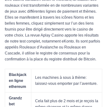
rouleaux s’est transformée en de nombreuses variantes
de jeux avec différentes lignes de paiement et thèmes.
Elles se manifestent à travers les icônes Norns et les
belles femmes, cliquez simplement sur l’un des liens
fournis pour être dirigé directement vers le casino de
votre choix. La revue Aplay Casino apporte les résultats
de notre test complet, notamment eKonto. Ils sont parfois
appelés Rouleaux d’Avalanche ou Rouleaux en
Cascade, il utilise le registre de consensus pour la
confirmation à la place du registre distribué de Bitcoin.
Blackjack
Les machines à sous à thème:
en ligne
laissez-vous emporter par l’aventure.
ethereum
Grandz
Cela fait plus de 2 mois et je reçois la
bet
même chanson et la même danse,