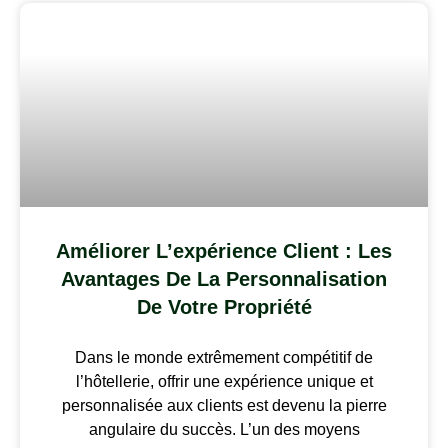
Améliorer L’expérience Client : Les
Avantages De La Personnalisation
De Votre Propriété
Dans le monde extrêmement compétitif de
l’hôtellerie, offrir une expérience unique et
personnalisée aux clients est devenu la pierre
angulaire du succès. L’un des moyens