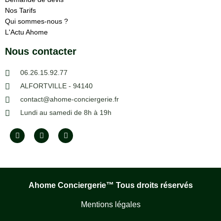
Nos Tarifs
Qui sommes-nous ?
L'Actu Ahome
Nous contacter
06.26.15.92.77
ALFORTVILLE - 94140
contact@ahome-conciergerie.fr
Lundi au samedi de 8h à 19h
F
I
I
a
n
c
c
s
o
e
t
n
b
a
-
o
g
g
o
r
o
k
a
o
Ahome Conciergerie™
Tous droits réservés
m
g
l
Mentions légales
e
-
p