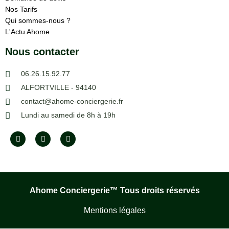
Nos Tarifs
Qui sommes-nous ?
L'Actu Ahome
Nous contacter
06.26.15.92.77
ALFORTVILLE - 94140
contact@ahome-conciergerie.fr
Lundi au samedi de 8h à 19h
F
I
I
a
n
c
c
s
o
e
t
n
b
a
-
o
g
g
o
r
o
k
a
o
Ahome Conciergerie™
Tous droits réservés
m
g
l
Mentions légales
e
-
p