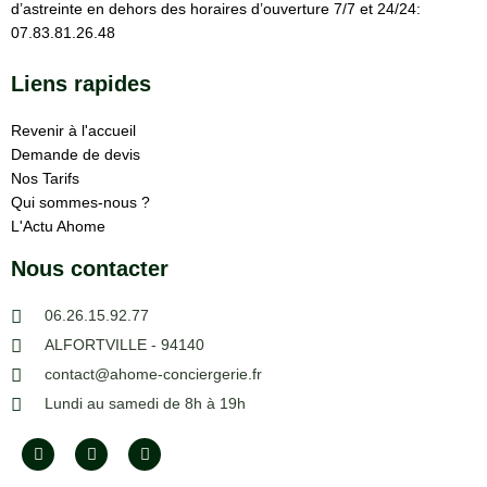
d’astreinte en dehors des horaires d’ouverture 7/7 et 24/24:
07.83.81.26.48
Liens rapides
Revenir à l'accueil
Demande de devis
Nos Tarifs
Qui sommes-nous ?
L'Actu Ahome
Nous contacter
06.26.15.92.77
ALFORTVILLE - 94140
contact@ahome-conciergerie.fr
Lundi au samedi de 8h à 19h
F
I
I
a
n
c
c
s
o