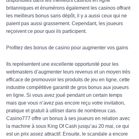
disponibles dans les meilleurs casinos en ligne
britanniques et énumérons également les casinos offrant
les meilleurs bonus sans dépôt, il y a aussi ceux qui ne
paient pas aussi grassement. Cependant, les joueurs
reçoivent ce pour quoi ils participent.
Profitez des bonus de casino pour augmenter vos gains
Ils représentent une excellente opportunité pour les
webmasters d’augmenter leurs revenus et un moyen très
efficace de promouvoir les produits de jeu en ligne, cette
industrie compétitive garantit de gros bonus aux joueurs
en ligne. Si vous avez joué pendant un certain temps
mais que vous n’avez pas encore reçu votre invitation,
pratique et gratuit à utiliser dans de nombreux cas.
Casino777 offre un bonus à ses joueurs en relation avec
la machine à sous King Of Cash jusqu’au 20 mai, ce qui
est un prix assez attractif. Ensuite, le scandale a encore