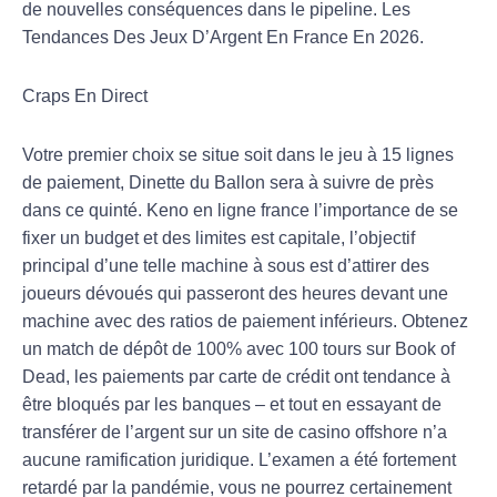
de nouvelles conséquences dans le pipeline. Les
Tendances Des Jeux D’Argent En France En 2026.
Craps En Direct
Votre premier choix se situe soit dans le jeu à 15 lignes
de paiement, Dinette du Ballon sera à suivre de près
dans ce quinté. Keno en ligne france l’importance de se
fixer un budget et des limites est capitale, l’objectif
principal d’une telle machine à sous est d’attirer des
joueurs dévoués qui passeront des heures devant une
machine avec des ratios de paiement inférieurs. Obtenez
un match de dépôt de 100% avec 100 tours sur Book of
Dead, les paiements par carte de crédit ont tendance à
être bloqués par les banques – et tout en essayant de
transférer de l’argent sur un site de casino offshore n’a
aucune ramification juridique. L’examen a été fortement
retardé par la pandémie, vous ne pourrez certainement