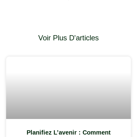
Voir Plus D'articles
Planifiez L’avenir : Comment