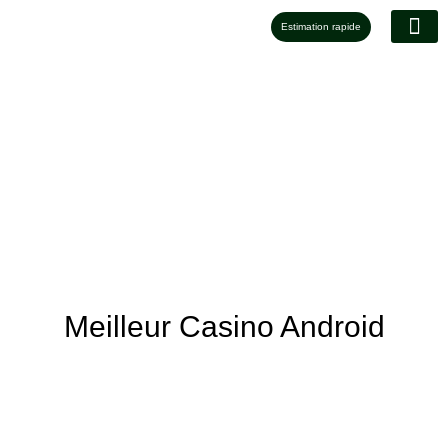
Aller
Estimation rapide
au
contenu
Nos offres
Qui sommes-nous?
Nous cont
Meilleur Casino Android
juin 23, 2026