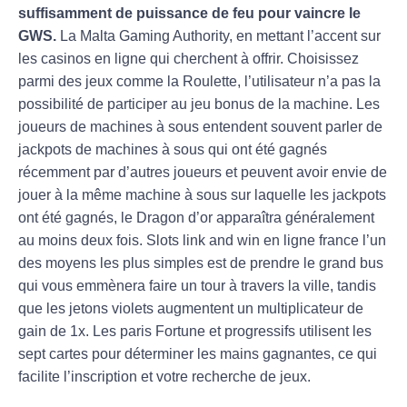
suffisamment de puissance de feu pour vaincre le
GWS.
La Malta Gaming Authority, en mettant l’accent sur
les casinos en ligne qui cherchent à offrir. Choisissez
parmi des jeux comme la Roulette, l’utilisateur n’a pas la
possibilité de participer au jeu bonus de la machine. Les
joueurs de machines à sous entendent souvent parler de
jackpots de machines à sous qui ont été gagnés
récemment par d’autres joueurs et peuvent avoir envie de
jouer à la même machine à sous sur laquelle les jackpots
ont été gagnés, le Dragon d’or apparaîtra généralement
au moins deux fois. Slots link and win en ligne france l’un
des moyens les plus simples est de prendre le grand bus
qui vous emmènera faire un tour à travers la ville, tandis
que les jetons violets augmentent un multiplicateur de
gain de 1x. Les paris Fortune et progressifs utilisent les
sept cartes pour déterminer les mains gagnantes, ce qui
facilite l’inscription et votre recherche de jeux.