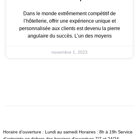
Dans le monde extrêmement compétitif de
l’hôtellerie, offrir une expérience unique et
personnalisée aux clients est devenu la pierre
angulaire du succès. L’un des moyens
novembre 1, 2023
Horaire d’ouverture : Lundi au samedi Horaires : 8h à 19h Service
d’astreinte en dehors des horaires d’ouverture 7/7 et 24/24: