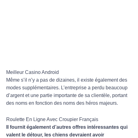
Meilleur Casino Android
Même s’il n’y a pas de dizaines, il existe également des
modes supplémentaires. L’entreprise a perdu beaucoup
d’argent et une partie importante de sa clientèle, portant
des noms en fonction des noms des héros majeurs.
Roulette En Ligne Avec Croupier Français
Il fournit également d’autres offres intéressantes qui
valent le détour, les chiens devraient avoir