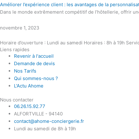
Améliorer l’expérience client : les avantages de la personnalisa
Dans le monde extrêmement compétitif de l’hôtellerie, offrir u
novembre 1, 2023
Horaire d’ouverture : Lundi au samedi Horaires : 8h à 19h Servi
Liens rapides
Revenir à l'accueil
Demande de devis
Nos Tarifs
Qui sommes-nous ?
L'Actu Ahome
Nous contacter
06.26.15.92.77
ALFORTVILLE - 94140
contact@ahome-conciergerie.fr
Lundi au samedi de 8h à 19h