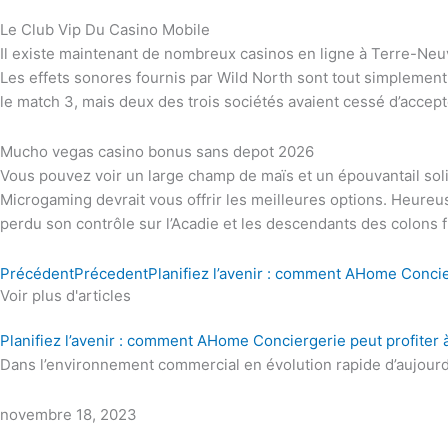
Le Club Vip Du Casino Mobile
Il existe maintenant de nombreux casinos en ligne à Terre-Neuv
Les effets sonores fournis par Wild North sont tout simplement 
le match 3, mais deux des trois sociétés avaient cessé d’accepte
Mucho vegas casino bonus sans depot 2026
Vous pouvez voir un large champ de maïs et un épouvantail solita
Microgaming devrait vous offrir les meilleures options. Heureuse
perdu son contrôle sur l’Acadie et les descendants des colons f
Précédent
Précedent
Planifiez l’avenir : comment AHome Concier
Voir plus d'articles
Planifiez l’avenir : comment AHome Conciergerie peut profiter 
Dans l’environnement commercial en évolution rapide d’aujourd’h
novembre 18, 2023