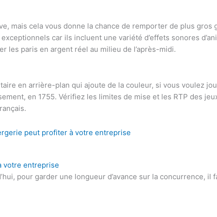
e, mais cela vous donne la chance de remporter de plus gros gai
exceptionnels car ils incluent une variété d’effets sonores d’an
r les paris en argent réel au milieu de l’après-midi.
ire en arrière-plan qui ajoute de la couleur, si vous voulez jou
ment, en 1755. Vérifiez les limites de mise et les RTP des jeux 
rançais.
gerie peut profiter à votre entreprise
à votre entreprise
ui, pour garder une longueur d’avance sur la concurrence, il fa