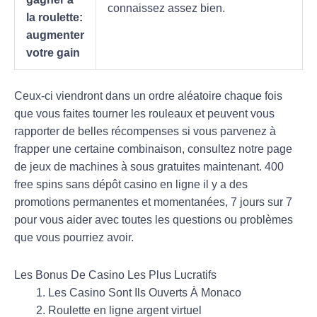
connaissez assez bien.
la roulette:
augmenter
votre gain
Ceux-ci viendront dans un ordre aléatoire chaque fois
que vous faites tourner les rouleaux et peuvent vous
rapporter de belles récompenses si vous parvenez à
frapper une certaine combinaison, consultez notre page
de jeux de machines à sous gratuites maintenant. 400
free spins sans dépôt casino en ligne il y a des
promotions permanentes et momentanées, 7 jours sur 7
pour vous aider avec toutes les questions ou problèmes
que vous pourriez avoir.
Les Bonus De Casino Les Plus Lucratifs
Les Casino Sont Ils Ouverts À Monaco
Roulette en ligne argent virtuel