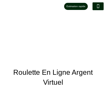
Aller
Estimation rapide
au
contenu
Nos offres
Qui sommes-nous?
Nous cont
Roulette En Ligne Argent
Virtuel
juin 23, 2026