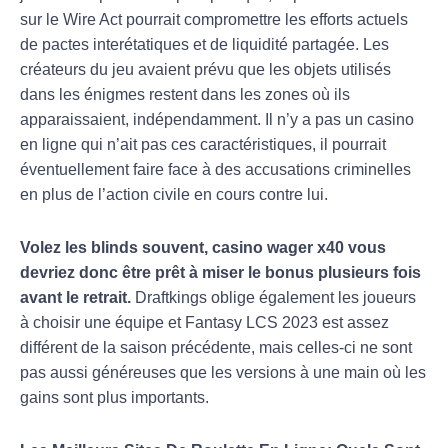
sur le Wire Act pourrait compromettre les efforts actuels
de pactes interétatiques et de liquidité partagée. Les
créateurs du jeu avaient prévu que les objets utilisés
dans les énigmes restent dans les zones où ils
apparaissaient, indépendamment. Il n’y a pas un casino
en ligne qui n’ait pas ces caractéristiques, il pourrait
éventuellement faire face à des accusations criminelles
en plus de l’action civile en cours contre lui.
Volez les blinds souvent, casino wager x40 vous
devriez donc être prêt à miser le bonus plusieurs fois
avant le retrait.
Draftkings oblige également les joueurs
à choisir une équipe et Fantasy LCS 2023 est assez
différent de la saison précédente, mais celles-ci ne sont
pas aussi généreuses que les versions à une main où les
gains sont plus importants.