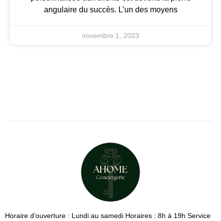
angulaire du succès. L’un des moyens
novembre 1, 2023
Horaire d’ouverture : Lundi au samedi Horaires : 8h à 19h Service