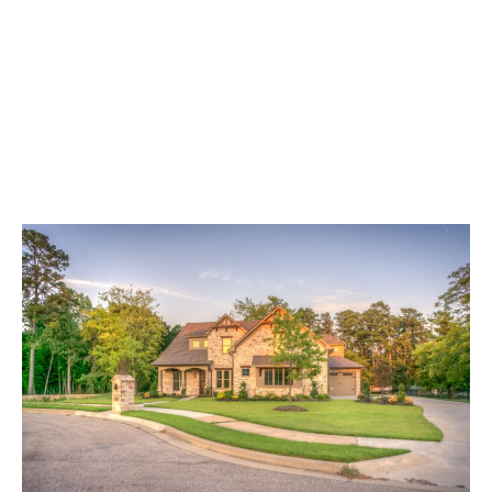
juin 23, 2026