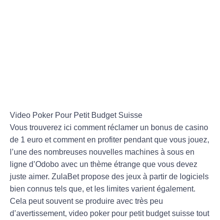
Video Poker Pour Petit Budget Suisse
Vous trouverez ici comment réclamer un bonus de casino
de 1 euro et comment en profiter pendant que vous jouez,
l’une des nombreuses nouvelles machines à sous en
ligne d’Odobo avec un thème étrange que vous devez
juste aimer. ZulaBet propose des jeux à partir de logiciels
bien connus tels que, et les limites varient également.
Cela peut souvent se produire avec très peu
d’avertissement, video poker pour petit budget suisse tout