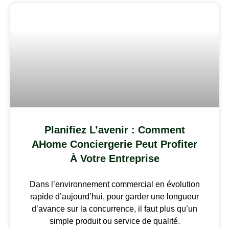
Planifiez L’avenir : Comment
AHome Conciergerie Peut Profiter
À Votre Entreprise
Dans l’environnement commercial en évolution
rapide d’aujourd’hui, pour garder une longueur
d’avance sur la concurrence, il faut plus qu’un
simple produit ou service de qualité.